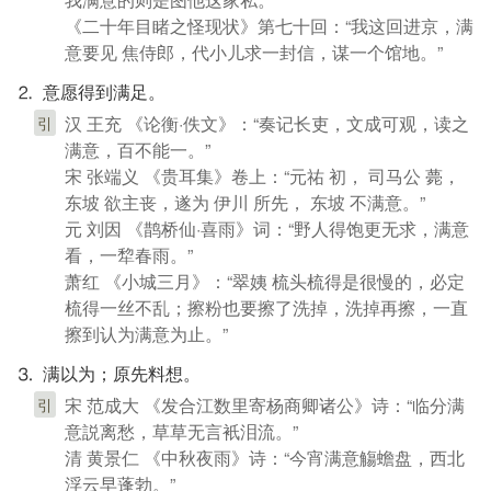
《二十年目睹之怪现状》第七十回：“我这回进京，满
意要见 焦侍郎，代小儿求一封信，谋一个馆地。”
⒉ 意愿得到满足。
汉 王充 《论衡·佚文》：“奏记长吏，文成可观，读之
引
满意，百不能一。”
宋 张端义 《贵耳集》卷上：“元祐 初， 司马公 薨，
东坡 欲主丧，遂为 伊川 所先， 东坡 不满意。”
元 刘因 《鹊桥仙·喜雨》词：“野人得饱更无求，满意
看，一犂春雨。”
萧红 《小城三月》：“翠姨 梳头梳得是很慢的，必定
梳得一丝不乱；擦粉也要擦了洗掉，洗掉再擦，一直
擦到认为满意为止。”
⒊ 满以为；原先料想。
宋 范成大 《发合江数里寄杨商卿诸公》诗：“临分满
引
意説离愁，草草无言衹泪流。”
清 黄景仁 《中秋夜雨》诗：“今宵满意觴蟾盘，西北
浮云早蓬勃。”