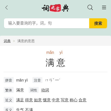
词典
满意的意思
mǎn
yì
满意
mǎn yì
ㄇㄢˇ 一ˋ
拼音
注音
滿意
动词
繁体
词性
满足
得意
如意
惬意
中意
写意
称心
合意
近义
生气
不满
反义