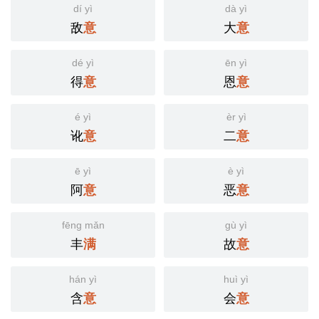
dí yì
dà yì
敌
大
意
意
dé yì
ēn yì
得
恩
意
意
é yì
èr yì
讹
二
意
意
ē yì
è yì
阿
恶
意
意
fēng mǎn
gù yì
丰
故
满
意
hán yì
huì yì
含
会
意
意