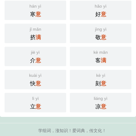
hán yì
hǎo yì
寒
好
意
意
jǐ mǎn
jìng yì
挤
敬
满
意
jiè yì
kè mǎn
介
客
意
满
kuài yì
kè yì
快
刻
意
意
lì yì
liáng yì
立
凉
意
意
学组词，涨知识！爱词典，传文化！