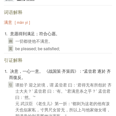
词语解释
满意
[ mǎn yì ]
⒈ 意愿得到满足；符合心愿。
一切都使他不满意。
例
be pleased; be satisfied;
英
引证解释
⒈ 决意，一心一意。 《战国策·齐策四》：“孟尝君 逐於 齐
而復反。
谭拾子 迎之於境，谓 孟尝君 曰：‘君得无有所怨於 齐
引
士大夫？’ 孟尝君 曰：‘有。’‘君满意杀之乎？’ 孟尝君
曰：‘然。’”
元 武汉臣 《老生儿》第一折：“都则为这老的他有泼
天也似家私，寸男尺女皆无，所以上与他家做女壻，
我满意的则是图他这家私。”