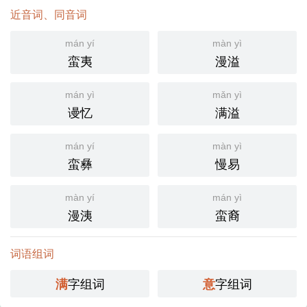
近音词、同音词
mán yí
màn yì
蛮夷
漫溢
mán yì
mǎn yì
谩忆
满溢
mán yí
màn yì
蛮彝
慢易
màn yí
mán yì
漫洟
蛮裔
词语组词
字组词
字组词
满
意