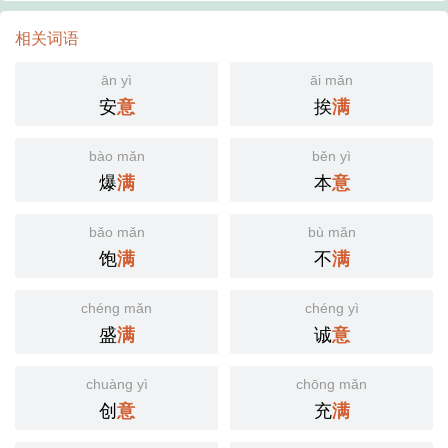
相关词语
ān yì
āi mǎn
安
挨
意
满
bào mǎn
běn yì
爆
本
满
意
bǎo mǎn
bù mǎn
饱
不
满
满
chéng mǎn
chéng yì
盛
诚
满
意
chuàng yì
chōng mǎn
创
充
意
满