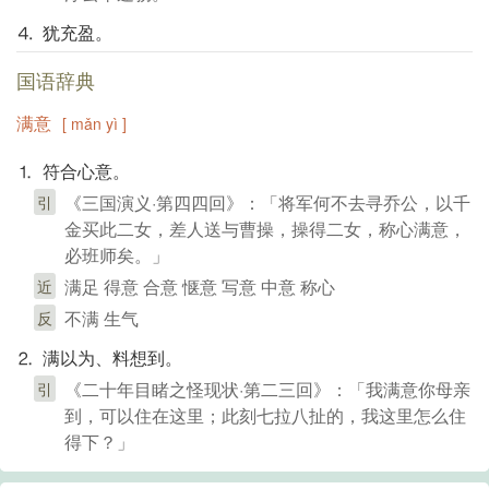
⒋ 犹充盈。
国语辞典
满意
[ mǎn yì ]
⒈ 符合心意。
《三国演义·第四四回》：「将军何不去寻乔公，以千
引
金买此二女，差人送与曹操，操得二女，称心满意，
必班师矣。」
满足 得意 合意 惬意 写意 中意 称心
近
不满 生气
反
⒉ 满以为、料想到。
《二十年目睹之怪现状·第二三回》：「我满意你母亲
引
到，可以住在这里；此刻七拉八扯的，我这里怎么住
得下？」