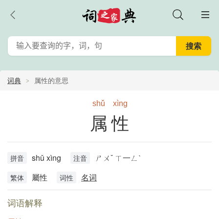
词典
属性的意思
shǔ
xìng
属性
shǔ xìng
ㄕㄨˇ ㄒ一ㄥˋ
拼音
注音
屬性
名词
繁体
词性
词语解释