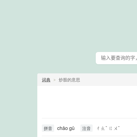
词典
炒股的意思
chǎo gǔ
ㄔㄠˇ ㄍㄨˇ
拼音
注音