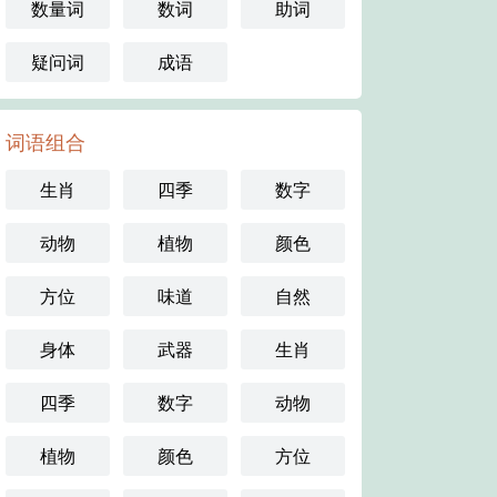
数量词
数词
助词
疑问词
成语
词语组合
生肖
四季
数字
动物
植物
颜色
方位
味道
自然
身体
武器
生肖
四季
数字
动物
植物
颜色
方位