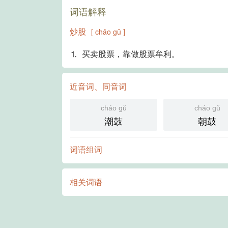
词语解释
炒股
[ chǎo gǔ ]
⒈ 买卖股票，靠做股票牟利。
近音词、同音词
cháo gǔ
cháo gǔ
潮鼓
朝鼓
词语组词
相关词语