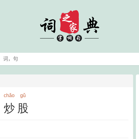
chǎo
gǔ
炒股