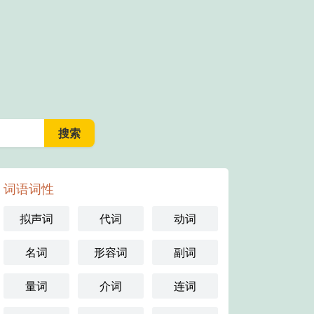
词语词性
拟声词
代词
动词
名词
形容词
副词
量词
介词
连词